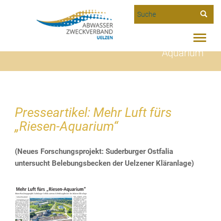
Suche
Toggle
Presseartikel: Mehr Luft fürs „Riesen-
naviga
Aquarium“
Presseartikel: Mehr Luft fürs
„Riesen-Aquarium“
(Neues Forschungsprojekt: Suderburger Ostfalia
untersucht Belebungsbecken der Uelzener Kläranlage)