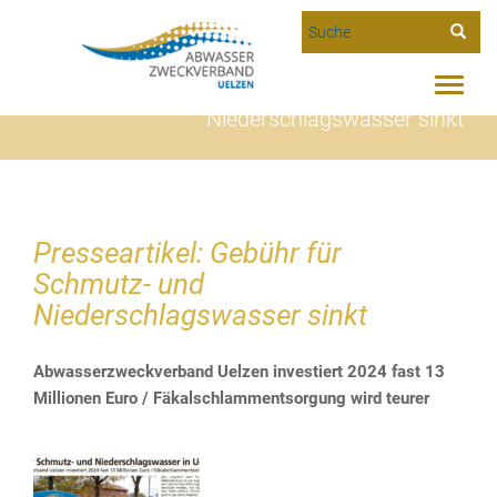
Suche
Toggle
Presseartikel: Gebühr für Schmutz- und
naviga
Niederschlagswasser sinkt
Presseartikel: Gebühr für
Schmutz- und
Niederschlagswasser sinkt
Abwasserzweckverband Uelzen investiert 2024 fast 13
Millionen Euro / Fäkalschlammentsorgung wird teurer