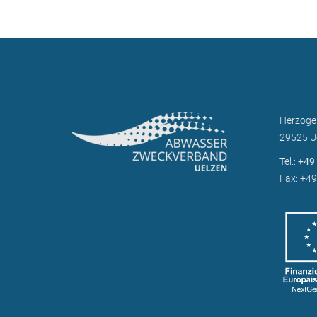
Herzoge
29525 U
Tel.:
+49 
Fax: +49