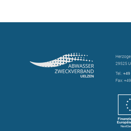
Herzoge
29525 U
Tel.:
+49 
Fax: +49