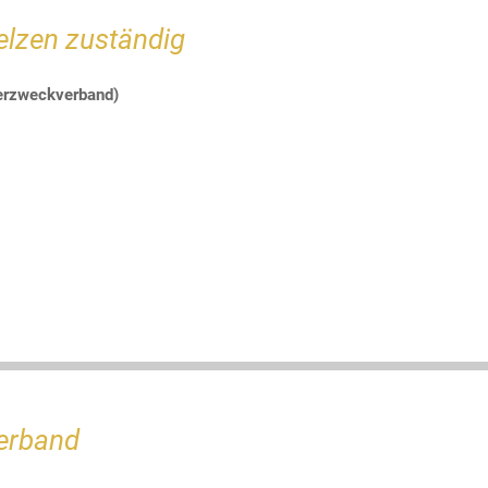
Uelzen zuständig
erzweckverband)
Verband